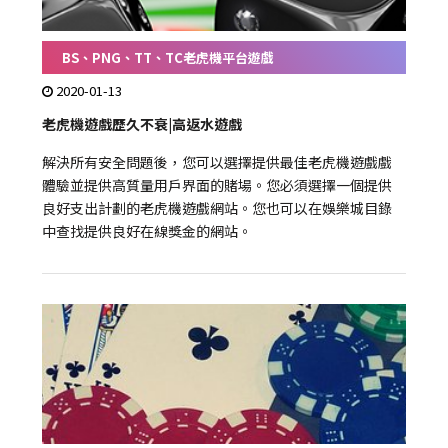
BS、PNG、TT、TC老虎機平台遊戲
2020-01-13
老虎機遊戲歷久不衰|高返水遊戲
解決所有安全問題後，您可以選擇提供最佳老虎機遊戲戲
體驗並提供高質量用戶界面的賭場。您必須選擇一個提供
良好支出計劃的老虎機遊戲網站。您也可以在娛樂城目錄
中查找提供良好在線獎金的網站。