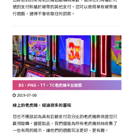
號的支付和基於硬幣的其他支付。您可以使用單枚硬幣進
行遊戲，通博不會收取任何罰款。
BS、PNG、TT、TC老虎機平台遊戲
2019-07-08
線上的老虎機，經過很多的審核
您也不應該認為具有巨額支付百分比的老虎機將保證您只
贏得旋轉。儘管如此，我們還是為所有老虎機粉絲收集了
一些有用的提示，讓他們的遊戲玩法更好，更有趣。