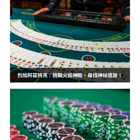
烈焰阿茲特克：挑戰火焰神殿，尋找神秘遺跡！