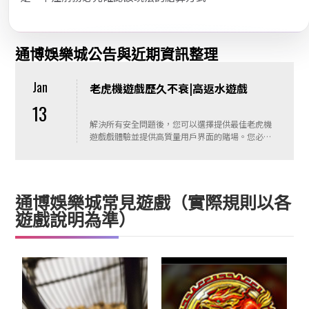
通博娛樂城公告與近期資訊整理
Jan
老虎機遊戲歷久不衰|高返水遊戲
13
解決所有安全問題後，您可以選擇提供最佳老虎機
遊戲戲體驗並提供高質量用戶界面的賭場。您必須
選擇一個提供良好支出計劃的老虎機遊戲網站。您
也可以在娛樂城目錄中查找提供良好在線獎金的網
站。
通博娛樂城常見遊戲（實際規則以各
遊戲說明為準）