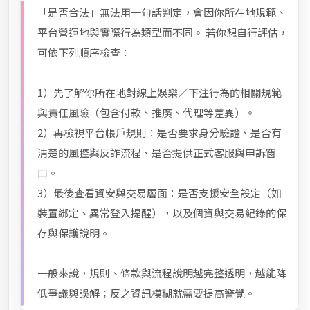
「是否合法」無法用一句話判定，會因你所在地規範、
平台營運地與實際行為類型而不同。 若你想自行評估，
可依下列順序檢查：
1）先了解你所在地對線上娛樂／下注行為的相關規範
與責任風險（包含付款、推廣、代理等差異）。
2）再檢視平台帳戶規則：是否要求身分驗證、是否有
清楚的風控與反詐流程、是否提供正式客服與申訴窗
口。
3）最後查看資安與交易層面：是否支援安全設定（如
裝置綁定、異常登入提醒），以及個資與交易紀錄的保
存與保護說明。
一般來說，規則、條款與流程說明越完整透明，越能降
低爭議與誤解；反之資訊模糊就需要提高警覺。