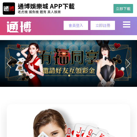
通博娛樂城 APP下載
立即下載
老虎機 捕魚機 體育 真人娛樂
會員登入
立即註冊