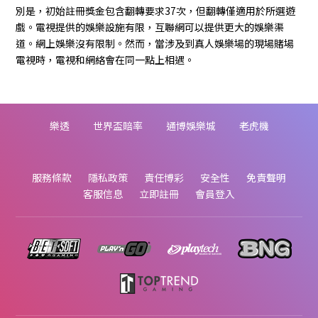
別是，初始註冊獎金包含翻轉要求37次，但翻轉僅適用於所選遊
戲。電視提供的娛樂設施有限，互聯網可以提供更大的娛樂渠
道。網上娛樂沒有限制。然而，當涉及到真人娛樂場的現場賭場
電視時，電視和網絡會在同一點上相遇。
樂透
世界盃賠率
通博娛樂城
老虎機
服務條款
隱私政策
責任博彩
安全性
免責聲明
客服信息
立即註冊
會員登入