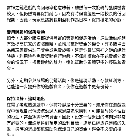
雷神之鎚遊戲的高回報率也意味著，雖然每一次旋轉的獲勝機會
較大，但仍然需要保持耐心，因為有時候會經歷一段較長的低回
報期。因此，玩家應該將長期盈利作為目標，保持穩定的心態。
善用獎勳和促銷活動
如今，大部分賭場都提供豐富的獎勳和促銷活動，這些活動能夠
有效提高玩家的遊戲體驗，並增加贏得獎金的機會。許多賭場會
為新玩家提供註冊獎金或免費旋轉，這是你嘗試雷神之鎚的絕佳
時機。利用這些免費獎勳進行遊戲，不僅能讓你在不花費額外資
金的情況下，探索遊戲的魅力，還能幫助你累積更多的經驗和資
金。
另外，定期參與賭場的促銷活動，像是返現活動、存款紅利等，
也能進一步提升你的遊戲資金，使你在遊戲中更有優勢。
保持冷靜，適時退出
在電子老虎機遊戲中，保持冷靜是十分重要的。如果你在遊戲過
程中發現自己情緒波動過大或過度追求勝利，可能會導致不理智
的投注，甚至耗盡所有資金。因此，設定一個退出的時刻是非常
有必要的。無論是達到預定的盈利目標，還是已經遭遇連續的失
敗，適時的退出都能幫助你保護自己的資金，避免不必要的損
失。