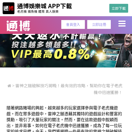
通博娛樂城 APP下載
立即下載
老虎機 捕魚機 體育 真人娛樂
會員登入
立即註冊
>
雷神之鎚破解技巧揭曉！最有效的攻略，幫助你在電子老虎
機中迅速獲勝！
隨著網路賭場的興起，越來越多的玩家選擇參與電子老虎機遊
戲。而在眾多遊戲中，雷神之鎚憑藉其獨特的遊戲設計和豐富的
獎勳，吸引了大量玩家的關注。然而，要在這款遊戲中脫穎而
出，並非易事。如何在電子老虎機中迅速獲勝，成為了每一位玩
家的追求目標。今天，我們將揭曉一些最有效的雷神之鎚破解技