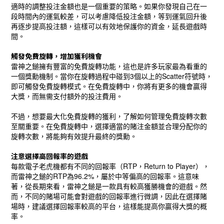
適時的調整投注金額也是一個重要的策略。如果你發現自己在一
段時間內的運氣較差，可以考慮降低投注金額，等到運氣回升後
再逐步提高投注額，這樣可以有效地保護你的資金，延長遊戲時
間。
觸發免費旋轉，增加獲利機會
雷神之鎚擁有豐富的免費旋轉功能，這也是許多玩家最為看重的
一個獎勳機制。當你在旋轉過程中碰到3個以上的Scatter符號時，
即可觸發免費旋轉模式。在免費旋轉中，你將有更多的機會贏得
大獎，而無需支付額外的投注費用。
不過，想要最大化免費旋轉的獲利，了解如何管理免費旋轉次數
至關重要。在免費旋轉中，選擇適當的賭注金額並合理分配你的
旋轉次數，將能夠有效提升最終的獎勳。
注意選擇高回報率的遊戲
每款電子老虎機都有不同的回報率（RTP，Return to Player），
而雷神之鎚的RTP為96.2%，屬於中等偏高的回報率。這意味
著，從長期來看，雷神之鎚是一款具有較高獲勝機會的遊戲。然
而，不同的賭場可能會對遊戲的回報率進行微調，因此在選擇賭
場時，建議選擇回報率較高的平台，這樣能提高你贏得大獎的概
率。