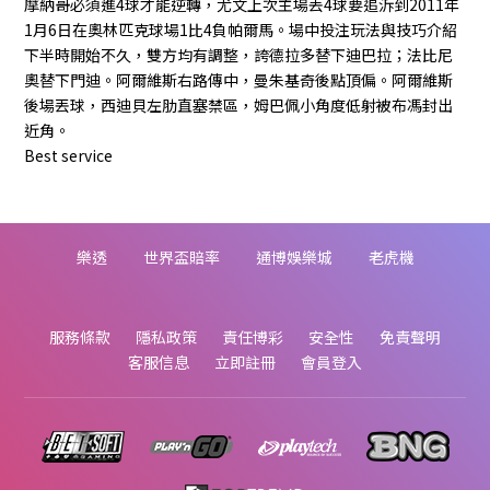
摩納哥必須進4球才能逆轉，尤文上次主場丟4球要追泝到2011年
1月6日在奧林匹克球場1比4負帕爾馬。
場中投注玩法與技巧介紹
下半時開始不久，雙方均有調整，誇德拉多替下迪巴拉；法比尼
奧替下門迪。阿爾維斯右路傳中，曼朱基奇後點頂偏。阿爾維斯
後場丟球，西迪貝左肋直塞禁區，姆巴佩小角度低射被布馮封出
近角。
Best service
樂透
世界盃賠率
通博娛樂城
老虎機
服務條款
隱私政策
責任博彩
安全性
免責聲明
客服信息
立即註冊
會員登入