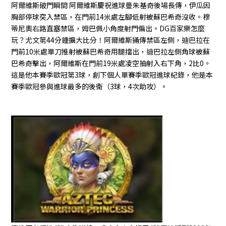
阿爾維斯破門瞬間 阿爾維斯慶祝進球曼朱基奇後場長傳，伊瓜因
胸部停球突入禁區，在門前14米處左腳低射被蘇巴希奇沒收。穆
蒂尼奧右路直塞禁區，姆巴佩小角度射門偏出。
DG百家樂怎麼
玩？
尤文第44分鍾擴大比分！阿爾維斯捅傳禁區左側，迪巴拉在
門前10米處單刀推射被蘇巴希奇用腿擋出，迪巴拉左側角球被蘇
巴希奇擊出，阿爾維斯在門前19米處凌空抽射入右下角，2比0。
這是他本賽季歐冠第3球，創下個人單賽季歐冠進球紀錄，他是本
賽季歐冠參與進球最多的後衛（3球，4次助攻）。