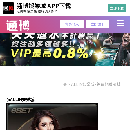
通博娛樂城 APP下載
立即下載
老虎機 捕魚機 體育 真人娛樂
會員登入
立即註冊
>
ALLIN娛樂城-免費觀看影城
ALLIN娛樂城