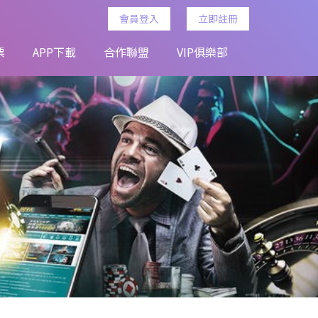
會員登入
立即註冊
票
APP下載
合作聯盟
VIP俱樂部