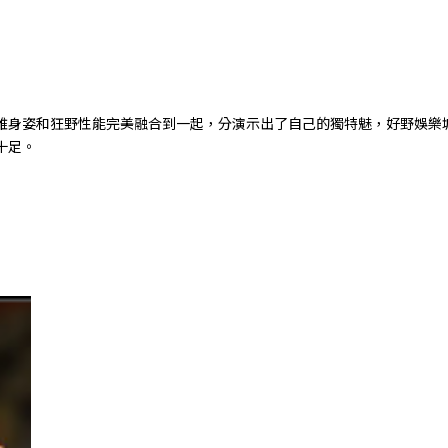
雅身姿和狂野性能完美融合到一起，分演示出了自己的獨特魅，好野娛樂
十足。