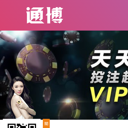
好野娛樂城-通博分析
關