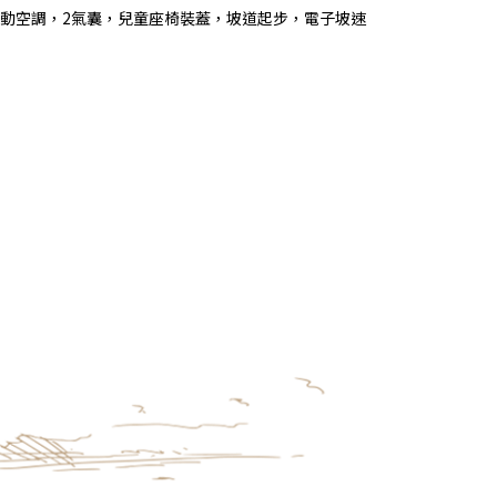
動空調，2氣囊，兒童座椅裝蓋，坡道起步，電子坡速