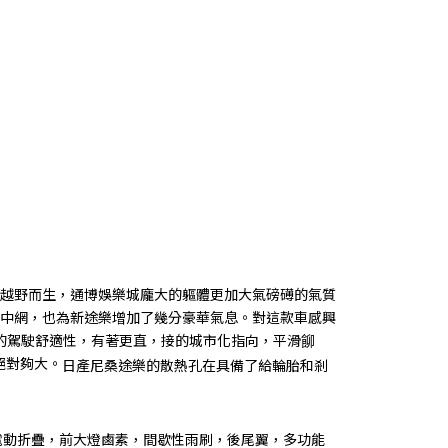
為越野而生，
通博娛樂城
龐大的軀體更加大氣磅礡的氣質
中網，也為新途樂增加了幾分豪華氣息。對這款車感興
面的駕駛舒適性，有著更直，接的城市化指向，平滑飹
絕對夠大。
日產尼桑途樂的散熱孔在具備了給輪胎和剎
電動折疊，前大燈鹵素，間歇性雨刷，後尾翼，多功能