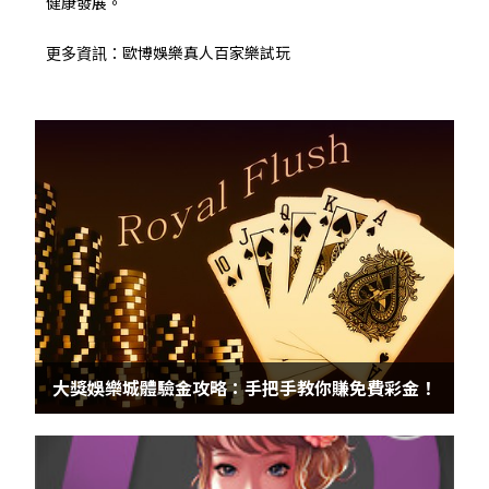
健康發展。
歐博娛樂真人百家樂試玩
更多資訊：
大獎娛樂城體驗金攻略：手把手教你賺免費彩金！