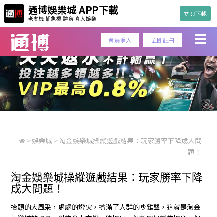
通博娛樂城 APP下載
立即下載
老虎機 捕魚機 體育 真人娛樂
會員登入
立即註冊
>
娛樂城
>
淘金娛樂城操縱遊戲結果：玩家勝率下降成大問
題！
淘金娛樂城操縱遊戲結果：玩家勝率下降
成大問題！
抬頭的大風采，處處的燈火，擠滿了人群的吵雜聲，這就是淘金