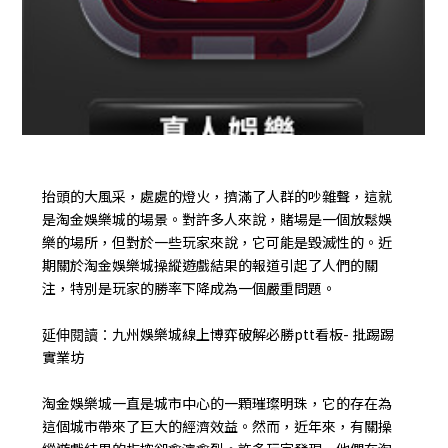
抬頭的大風采，處處的燈火，擠滿了人群的吵雜聲，這就
是淘金娛樂城的場景。對許多人來說，賭場是一個放鬆娛
樂的場所，但對於一些玩家來說，它可能是毀滅性的。近
期關於淘金娛樂城操縱遊戲結果的報道引起了人們的關
注，特別是玩家的勝率下降成為一個嚴重問題。
九州娛樂城線上博弈破解必勝ptt看板- 批踢踢
延伸閱讀：
實業坊
淘金娛樂城一直是城市中心的一顆璀璨明珠，它的存在為
這個城市帶來了巨大的經濟效益。然而，近年來，有關操