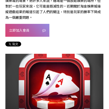
娛樂城的場景。對許多人來說，賭場是一個放鬆娛樂的場所，但
對於一些玩家來說，它可能是毀滅性的。近期關於淘金娛樂城操
縱遊戲結果的報道引起了人們的關注，特別是玩家的勝率下降成
為一個嚴重問題。
立即加入會員