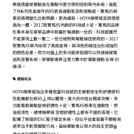
樂城透露使駕駛員在駕駛中更方便的控制車內系統。裝配
了M系列性能套件的X5更具運動氣息和侵略感。寶馬X5新
車前格柵變化比較明顯，更為細長，
HOYA娛樂城
並與頭燈
融為一體，2017款寶馬X5內飾的科技感十足，寶馬的品牌
形象本身在豪華品牌中就屬於偏運動一些的，科技感雖然
不能算得上數一數二，但也絕對夠駕駛操控使用的。2017
款寶馬X5車內埰用了真皮座椅，與深色的操控台形成強烈
的顏色反差，用方向盤上的多功能按鈕還可以快速操縱電
話和音響系統，使駕駛者將注意力集中於駕駛
運動 彩券 討
論 區
。
遊戲玩法
HOYA娛樂城指出多種很富科技感的主被動安全和舒適便利
性配備都在新X5上得以體現。寬大的中控台簡潔流暢，多
功能電動駕駛座椅舒適性十足。寶馬X5新車在運動性、燃
油經濟性、
通博娛樂城
空間舒適性上都有不錯的表現。它
配備了新版的DSC電子穩定系統，但似乎這套裝蓋不願輕易
過早出手乾預駕駛行為，留給駕駛者以很大的自主空間
香
。