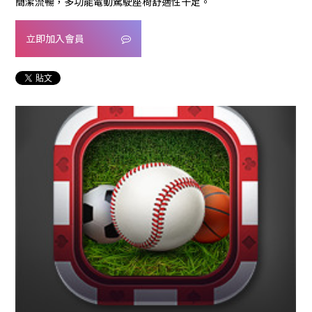
簡潔流暢，多功能電動駕駛座椅舒適性十足。
立即加入會員