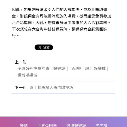
因此，如果您設法吸引人們加入該集團，並為此賺取佣
金，則該佣金有可能抵消您的入場費，從而讓您免費參加
六合彩集團。因此，您有很多理由考慮加入六合彩集團。
下次您想在六合彩中試試運氣時，請通過六合彩集團進
行。
上一則
全球好評推薦的線上娛樂城｜百家樂｜線上 娛樂城 |
通博娛樂城
下一則
線上捕魚機大魚供略技巧
樂透
世界盃賠率
通博娛樂城
老虎機