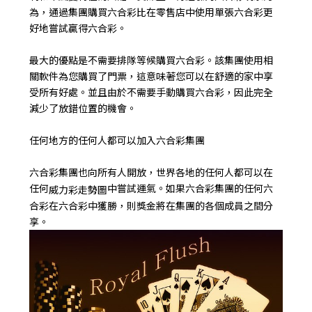
為，通過集團購買六合彩比在零售店中使用單張六合彩更
好地嘗試贏得六合彩。
最大的優點是不需要排隊等候購買六合彩。該集團使用相
關軟件為您購買了門票，這意味著您可以在舒適的家中享
受所有好處。並且由於不需要手動購買六合彩，因此完全
減少了放錯位置的機會。
任何地方的任何人都可以加入六合彩集團
六合彩集團也向所有人開放，世界各地的任何人都可以在
任何
中嘗試運氣。如果六合彩集團的任何六
威力彩走勢圖
合彩在六合彩中獲勝，則獎金將在集團的各個成員之間分
享。