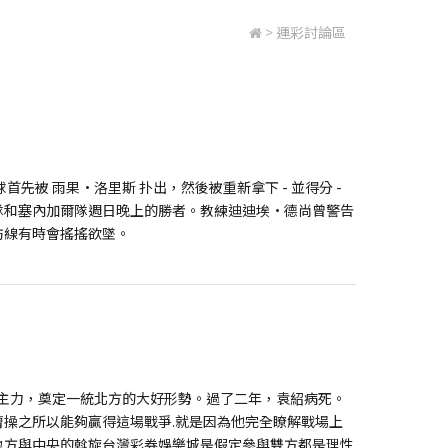
>
運彩討論區
被 雨果·洛里斯 扑出，然後被重新拿下 - 並得分 -
隊和塞內加爾隊週日晚上的勝者。教練迪迪埃·德尚曾警告
防線有時會搖搖欲墜。
主力，奠定一統北方的大好形勢。過了二年，袁紹病死。
操之所以能夠贏得這場戰爭.就是因為他完全瞭解戰場上
地方與中央的斡旋台灣彩券娛樂城是假定參與雙方都是理性