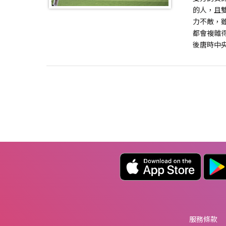
的人，且
力不敵，
都會複雜
後唐時中
服務條款