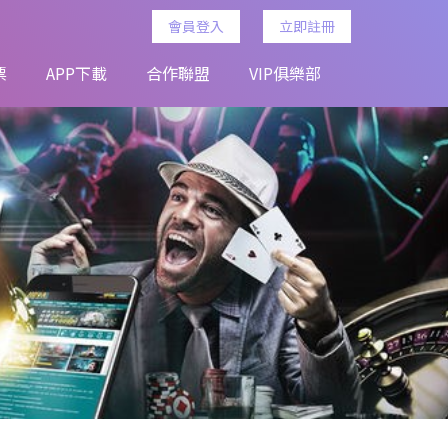
會員登入
立即註冊
票
APP下載
合作聯盟
VIP俱樂部