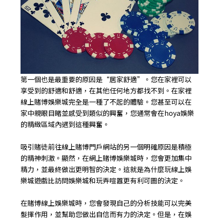
第一個也是最重要的原因是“居家舒適”。您在家裡可以
享受到的舒適和舒適，在其他任何地方都找不到。在家裡
線上賭博娛樂城完全是一種了不起的體驗。您甚至可以在
家中親眼目睹並感受到類似的興奮，您通常會在
hoya娛樂
的精緻區域內遇到這種興奮。
吸引賭徒前往線上賭博門戶網站的另一個明確原因是積極
的精神刺激。顯然，在網上賭博娛樂城時，您會更加集中
精力，並最終做出更明智的決定。這就是為什麼玩線上娛
樂城遊戲比訪問娛樂城和玩弄喧囂更有利可圖的決定。
在賭博線上娛樂城時，您會發現自己的分析技能可以完美
髮揮作用，並幫助您做出自信而有力的決定。但是，在娛