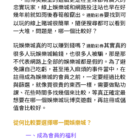
忠實玩家，線上娛樂城和網路投注站也早在好
幾年前就如雨後春筍般竄出。
要找到可
運動彩券
以玩的線上賭城很簡單，隨便搜尋都可以看到
一大堆，問題是，哪一個比較好？
玩娛樂城真的可以賺到錢嗎？
其實真的
運動彩券
很多人玩娛樂城輸錢，也很多人被騙，那是那
不代表網路上全部的娛樂城都是假的。為了避
免讓自己吃虧，甚至捲入麻煩的事件當中，在
註冊成為娛樂城的會員之前，一定要經過比較
與篩選，就像買很貴的東西一樣，需要做點功
課、花些時間多找幾個來比較，等真正確定最
想要在哪一個娛樂城玩博奕遊戲，再註冊或儲
值會比較好。
從何比較要選擇哪一間娛樂城？
一、成為會員的福利