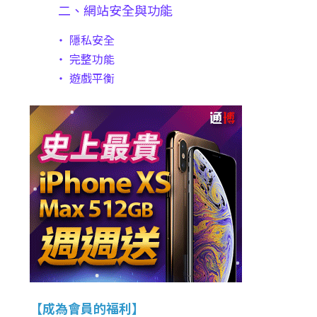
二、網站安全與功能
‧ 隱私安全
‧ 完整功能
‧ 遊戲平衡
【成為會員的福利】