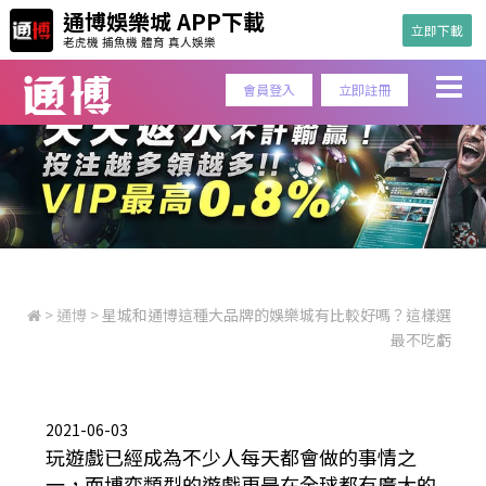
通博娛樂城 APP下載
立即下載
老虎機 捕魚機 體育 真人娛樂
會員登入
立即註冊
>
通博
>
星城和通博這種大品牌的娛樂城有比較好嗎？這樣選
最不吃虧
2021-06-03
玩遊戲已經成為不少人每天都會做的事情之
一，而博奕類型的遊戲更是在全球都有廣大的