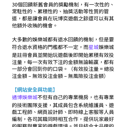
30個回饋新舊會員的獎勵機制，有一次性的、
常駐性的、累積性的、抽獎活動等性質的管
道，都是讓會員在玩博奕遊戲之餘還可以有其
他額外收賄的機會。
大多數的娛樂城都有退水回饋的機制，但是要
符合退水資格的門檻都不一定，而
星城
娛樂城
是註冊會員並開始玩遊戲後即開始累積有效投
注量，每一次有效下注的金額無論輸贏，都有
一部分會回到你的口袋。（有效投注量 = 總投
注金額 – 無效投注金額 – 無風險投注金額）
【網站安全與功能】
通博娛樂城
不但有自己的專業機房，也有專業
的技術團隊支援，其成員包含系統維護員、遊
戲工程師、網頁設計師、即時線上客服等人員
編制，各司其職同時相互合作，提供玩家最好
的服務與豐富的遊戲環境。並且結合大品牌的