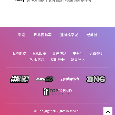
下一則
通博怎麼選？五分鐘讓你搞懂通博差在哪
樂透
世界盃賠率
通博娛樂城
老虎機
服務條款
隱私政策
責任博彩
安全性
免責聲明
客服信息
立即註冊
會員登入
© Copyright All Rights Reserved