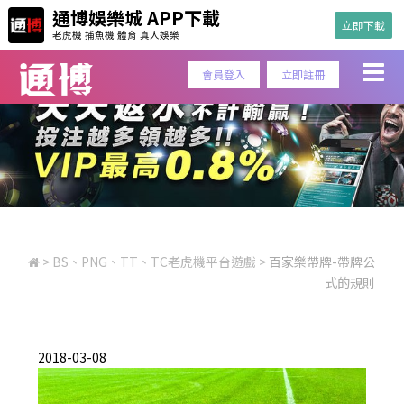
通博娛樂城 APP下載
立即下載
老虎機 捕魚機 體育 真人娛樂
會員登入
立即註冊
>
BS、PNG、TT、TC老虎機平台遊戲
>
百家樂帶牌-帶牌公
式的規則
2018-03-08