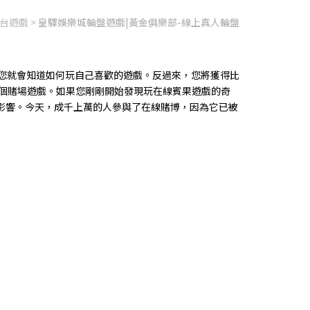
平台遊戲
>
皇驛娛樂城輪盤遊戲|黃金俱樂部-線上真人輪盤
您就會知道如何玩自己喜歡的遊戲。反過來，您將獲得比
個賭場遊戲。如果您剛剛開始發現玩在線賓果遊戲的奇
影響。今天，成千上萬的人參與了在線賭博，因為它已被