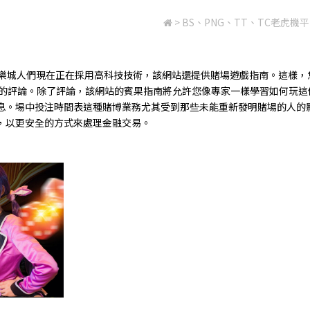
>
BS、PNG、TT、TC老虎機
樂城人們現在正在採用高科技技術，該網站還提供賭場遊戲指南。這樣，
的評論。除了評論，該網站的賓果指南將允許您像專家一樣學習如何玩這
息。
埸中投注時間表
這種賭博業務尤其受到那些未能重新發明賭場的人的
，以更安全的方式來處理金融交易。