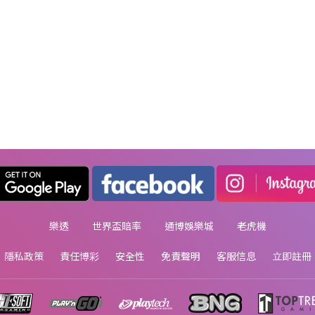
樂透
世界盃賠率
通博娛樂城
老虎機
隱私政策
責任博彩
安全性
免責聲明
客服信息
立即註冊