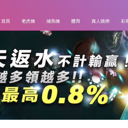
上真人輪盤
首頁
老虎機
捕魚機
體育
真人娛樂
彩