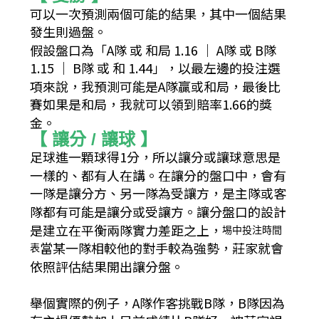
可以一次預測兩個可能的結果，其中一個結果
發生則過盤。
假設盤口為「A隊 或 和局 1.16 ｜ A隊 或 B隊
1.15 ｜ B隊 或 和 1.44」，以最左邊的投注選
項來說，我預測可能是A隊贏或和局，最後比
賽如果是和局，我就可以領到賠率1.66的獎
金。
【 讓分 / 讓球 】
足球進一顆球得1分，所以讓分或讓球意思是
一樣的、都有人在講。在讓分的盤口中，會有
一隊是讓分方、另一隊為受讓方，是主隊或客
隊都有可能是讓分或受讓方。讓分盤口的設計
是建立在平衡兩隊實力差距之上，
埸中投注時間
當某一隊相較他的對手較為強勢，莊家就會
表
依照評估結果開出讓分盤。
舉個實際的例子，A隊作客挑戰B隊，B隊因為