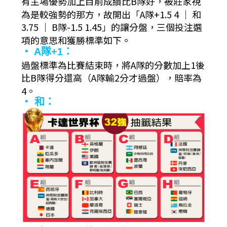
有主場優勢加上目前成績比B隊好，被莊家視
為是較強勢的那方，故開出「A隊+1.5 4 ｜ 和
3.75 ｜ B隊-1.5 1.45」的讓分盤，三個投注選
項的意思和獲勝標準如下。
‧ A隊+1：
過盤標準為比賽結束時，將A隊的分數加上1後
比B隊得分還高（A隊輸2分才過盤），賠率為
4。
‧ 和：