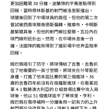
更加困難第 38 分鐘，波蘭隊的平衡差點得到
回報，當時傑林斯基的射門被洛里斯擋出。
球隨後回到了中場球員的路徑，但他的第二次
嘗試被西奧埃爾南德斯偏轉。雅庫布·卡明斯
基緊隨其後，但他的射門被拉斐爾·瓦拉內在
球門線附近扑出。然而，在中場休息後一分
鐘，法國隊的戰術得到了運彩場中世界盃賠率
回報。
姆巴佩吸引了防守，將球傳給了吉魯，吉魯抓
住了他需要的一英寸空間，將球夾在什琴斯尼
身邊，打進了他本屆比賽的第三個進球。36
歲的吉魯四年前沒有在俄羅斯進球，在衛冕冠
軍 4-1 戰勝澳大利亞的 D 組首場比賽中攻入兩
球後，他以 51 個進球追平了蒂埃里·亨利。
姆巴佩在傷停補時一分鐘後用一記有力的上升
射門將比分改寫為 2-0，球射入橫樑下方，隨