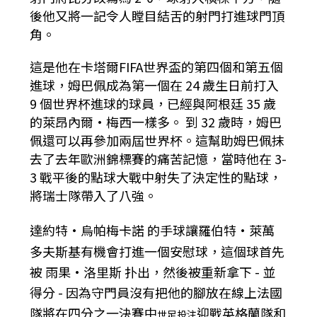
後他又將一記令人瞠目結舌的射門打進球門頂
角。
這是他在卡塔爾FIFA世界盃的第四個和第五個
進球，姆巴佩成為第一個在 24 歲生日前打入
9 個世界杯進球的球員，已經與阿根廷 35 歲
的萊昂內爾·梅西一樣多。 到 32 歲時，姆巴
佩還可以再參加兩屆世界杯。這幫助姆巴佩抹
去了去年歐洲錦標賽的痛苦記憶，當時他在 3-
3 戰平後的點球大戰中射失了決定性的點球，
將瑞士隊帶入了八強。
達約特·烏帕梅卡諾 的手球讓羅伯特·萊萬
多夫斯基有機會打進一個安慰球，這個球首先
被 雨果·洛里斯 扑出，然後被重新拿下 - 並
得分 - 因為守門員沒有把他的腳放在線上法國
隊將在四分之一決賽中
迎戰英格蘭隊和
世足投注