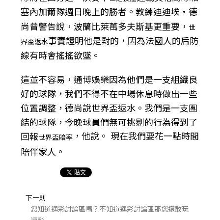
塞內加爾隊週日晚上的勝者。教練迪迪埃·德
尚曾警告說，波蘭比萊萬多夫斯基更重要，
世
事實證明他是對的，因為法國人的后防
界盃返水
線有時會搖搖欲墜。
這並不容易，通博娛樂因為他們是一支組織良
好的球隊，我們不得不在中場休息時做出一些
位置調整，德尚說世界盃返水。我們是一支團
結的球隊，今晚球員們無可挑剔的行為得到了
，他說。
現在我們要花一點時間
回報
世界盃賠率
陪伴家人。
下一則
您知道運彩討論區嗎？不知道運彩討論區那您還敢玩
運彩