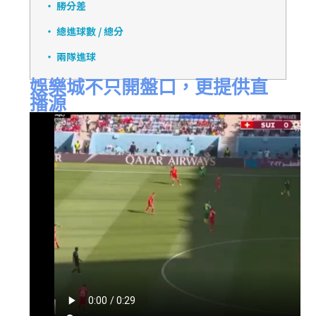
‧ 勝分差
‧ 總進球數 / 總分
‧ 兩隊進球
娛樂城不只開盤口，更提供直
播源