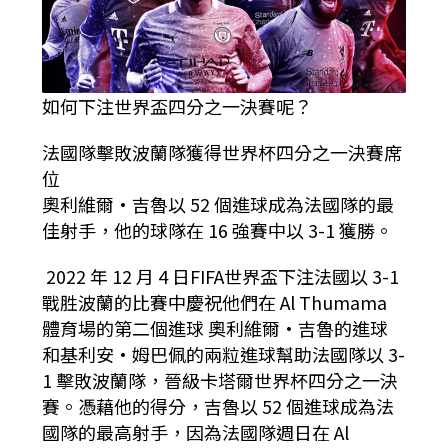
如何下注世界盃四分之一決賽呢？
法國隊擊敗波蘭隊獲得世界杯四分之一決賽席
位
奧利維爾·吉魯以 52 個進球成為法國隊的最
佳射手，他的球隊在 16 強賽中以 3-1 獲勝。
2022 年 12 月 4 日FIFA世界盃下注法國以 3-1
戰胜波蘭的比賽中慶祝他們在 Al Thumama
體育場的第二個進球 奧利維爾·吉魯的進球
和基利安·姆巴佩的兩粒進球幫助法國隊以 3-
1 擊敗波蘭隊，晉級卡塔爾世界杯四分之一決
賽。憑藉他的得分，吉魯以 52 個進球成為法
國隊的最高射手，因為法國隊週日在 Al