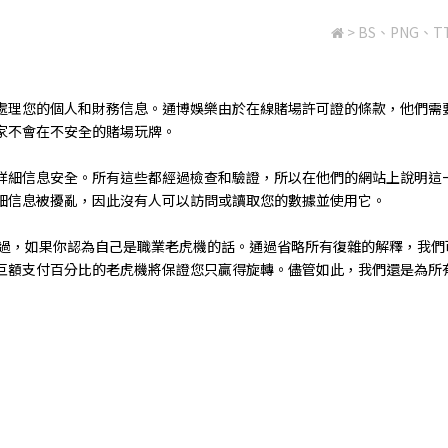
>
BS、PNG、
處理您的個人和財務信息。
通博娛樂
由於在線賭場許可證的條款，他們需
家不會在不安全的賭場玩牌。
詳細信息安全。所有這些都經過檢查和驗證，所以在他們的網站上說明這
細信息被擾亂，因此沒有人可以訪問或讀取您的數據並使用它。
過，如果你認為自己是職業老虎機的話。通過省略所有復雜的解釋，我們
巨額支付百分比的老虎機將保證您只贏得旋轉。儘管如此，我們還是為所