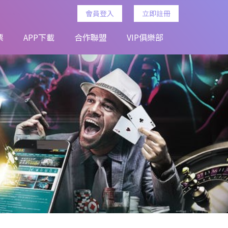
會員登入
立即註冊
票
APP下載
合作聯盟
VIP俱樂部