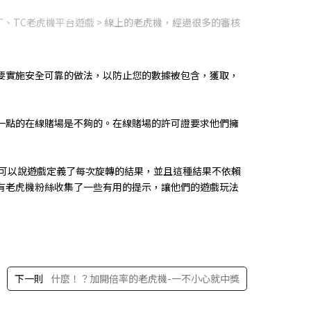
TT、TC老虎機平台遊戲
>
線上的老虎機，經過很多的審核
要實施安全可靠的做法，以防止您的數據被包含，獲取，
一點的在線賭場是不夠的。在線賭場的許可證要求他們擁
可以說遊戲定義了每次旋轉的結果，並且這種結果不依賴
有老虎機粉絲收集了一些有用的提示，讓他們的遊戲玩法
下一則
什麼！？加開倍率的老虎機-一不小心就中獎