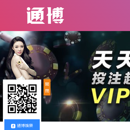
線上的老虎機，經過很多的審核
關
閉
通博娛樂