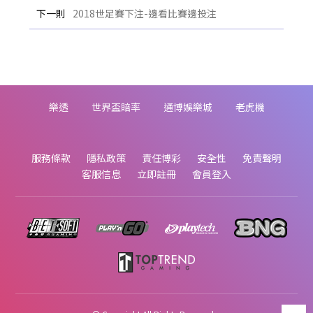
下一則
2018世足賽下注-邊看比賽邊投注
樂透
世界盃賠率
通博娛樂城
老虎機
服務條款
隱私政策
責任博彩
安全性
免責聲明
客服信息
立即註冊
會員登入