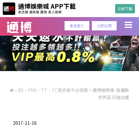
通博娛樂城 APP下載
立即下載
老虎機 捕魚機 體育 真人娛樂
會員登入
立即註冊
>
BS、PNG、TT、TC老虎機平台遊戲
>
通博娛樂城-俄羅斯
世界盃32強出爐
2017-11-16