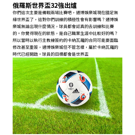
俄羅斯世界盃32強出爐
你們這次主要是備戰兩場比賽吧，
通博娛樂城
現在國足無
緣世界盃了，這對你們訓練的積極性會有影響嗎？
通博娛
樂城
無論出現什麼情況，球員都會認真的去訓練和比賽
的。你覺得現在的狀態，是自己職業生涯中比較好的嗎？
所以當時以執行主教練簽約的卡納瓦羅的合同可能要面臨
修改甚至重簽，
通博娛樂城
但不管怎樣，屬於卡納瓦羅的
時代已經開啟。球員的目標都會是世界盃