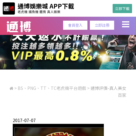
通博娛樂城 APP下載
立即下載
老虎機 捕魚機 體育 真人娛樂
會員登入
立即註冊
>
BS、PNG、TT、TC老虎機平台遊戲
>
通博評價-真人美女
百家
2017-07-07