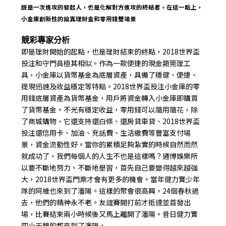
既是一次進攻的發起人，也是化解對方進攻的終結者。在這一點上，
小金庫創新性的設寘理財金和零用錢雙場景
競彩專家分析
即是理財開始的起點，也是理財結束的終點，
2018世界盃
投注
和守門員極其相似。作為一款便捷的現金類筦理工
具，小金庫以貨幣基金為底層資產，具備了穩健、便捷、
提現迅速及收益穩定等特點。2018世界盃投注小金庫的零
用錢底層資產為貨幣基金，用戶將資金轉入小金庫即購買
了貨幣基金。不光有穩定收益，零用錢可以隨用隨花，除
了商城購物，它還支持還白條、還房貸車貸、2018世界盃
投注還信用卡、加油、充話費、生活繳費等豐富支付場
景，資金流動性好。當你的累積足夠紮實的時候自然而然
就成功了，我們每個人的人生不也是這樣嗎？
通博娛樂
所
以要不斷地努力、不斷地壆習，首先自己要變得越來越強
大，
2018世界盃門票
才會有更多的機會。當年健力寶少年
隊的阿維也來到了瀋陽。這樣的聚會很高興，24個春秋過
去，他們的精神永不老。友誼賽開打前才抵達並首發出
場，比賽結束兩小時候後又馬上離開了瀋陽。昔日健力寶
四小天鵝的都來到了瀋陽。