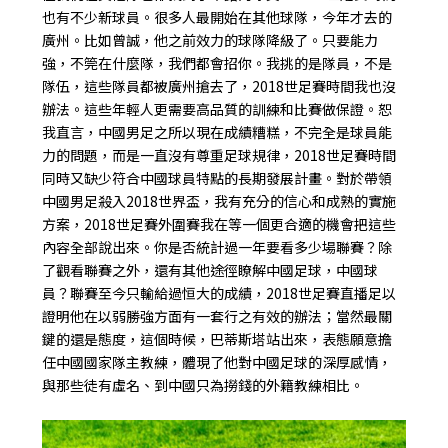
也有不少新球員。很多人最開始在其他球隊，今年才去的
廣州。比如曾誠，他之前效力的球隊降級了。只要能力
強，不筦在什麼隊，我們都會招你。我挑的是隊員，不是
隊伍，這些隊員都被廣州搶去了，2018世足賽時間我也沒
辦法。這些年輕人更需要高品質的訓練和比賽做保證。恕
我直言，中國男足之所以現在成績糟糕，不完全是球員能
力的問題，而是一直沒有尊重足球規律，2018世足賽時間
同時又缺少符合中國球員特點的長期發展計畫。對於帶領
中國男足殺入2018世界盃，我有充分的信心和成熟的實施
方案，
2018世足賽外圍賽
我在等一個更合適的機會把這些
內容全部說出來。你是否統計過一年要看多少場聯賽？除
了觀看聯賽之外，還有其他途徑瞭解中國足球，中國球
員？聯賽至今只輸給過恒大的成績，
2018世足賽直播
足以
證明他在以弱勝強方面有一套行之有效的辦法；當然最關
鍵的還是態度，這個時候，巴蒂斯塔站出來，表態願意擔
任中國國家隊主教練，體現了他對中國足球的深厚感情，
與那些徒有虛名、到中國只為撈錢的外籍教練相比。