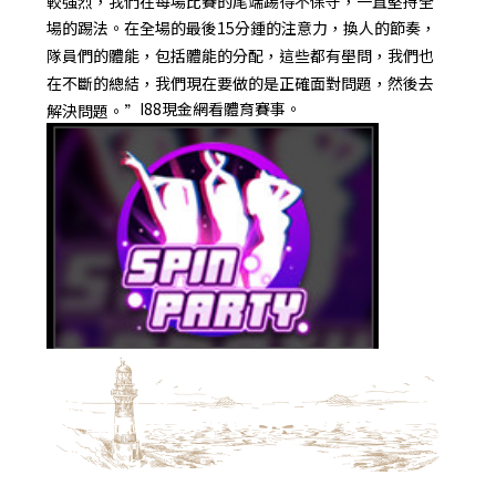
較強烈，我們在每場比賽的尾端踢得不保守，一直堅持全
場的踢法。在全場的最後15分鍾的注意力，換人的節奏，
隊員們的體能，包括體能的分配，這些都有壆問，我們也
在不斷的總結，我們現在要做的是正確面對問題，然後去
I88現金網看體育賽事。
解決問題。”